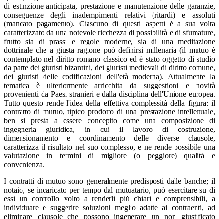
di estinzione anticipata, prestazione e manutenzione delle garanzie,
conseguenze degli inadempimenti relativi (ritardi) e assoluti
(mancato pagamento). Ciascuno di questi aspetti è a sua volta
caratterizzato da una notevole ricchezza di possibilità e di sfumature,
frutto sia di prassi e regole moderne, sia di una meditazione
dottrinale che a giusta ragione può definirsi millenaria (il mutuo è
contemplato nel diritto romano classico ed è stato oggetto di studio
da parte dei giuristi bizantini, dei giuristi medievali di diritto comune,
dei giuristi delle codificazioni dell'età moderna). Attualmente la
tematica è ulteriormente arricchita da suggestioni e novità
provenienti da Paesi stranieri e dalla disciplina dell'Unione europea.
Tutto questo rende l'idea della effettiva complessità della figura: il
contratto di mutuo, tipico prodotto di una prestazione intellettuale,
ben si presta a essere concepito come una composizione di
ingegneria giuridica, in cui il lavoro di costruzione,
dimensionamento e coordinamento delle diverse clausole,
caratterizza il risultato nel suo complesso, e ne rende possibile una
valutazione in termini di migliore (o peggiore) qualità e
convenienza.
I contratti di mutuo sono generalmente predisposti dalle banche; il
notaio, se incaricato per tempo dal mutuatario, può esercitare su di
essi un controllo volto a renderli più chiari e comprensibili, a
individuare e suggerire soluzioni meglio adatte ai contraenti, ad
eliminare clausole che possono ingenerare un non giustificato