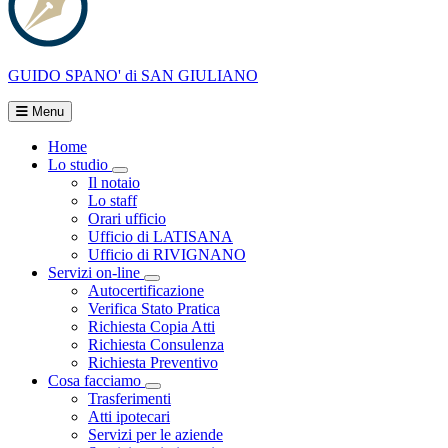
GUIDO SPANO'
di SAN GIULIANO
Menu
Home
Lo studio
Visualizza menù di secondo livello
Il notaio
Lo staff
Orari ufficio
Ufficio di LATISANA
Ufficio di RIVIGNANO
Servizi on-line
Visualizza menù di secondo livello
Autocertificazione
Verifica Stato Pratica
Richiesta Copia Atti
Richiesta Consulenza
Richiesta Preventivo
Cosa facciamo
Visualizza menù di secondo livello
Trasferimenti
Atti ipotecari
Servizi per le aziende