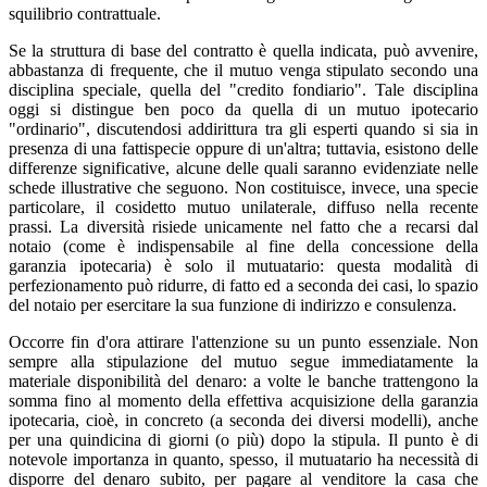
squilibrio contrattuale.
Se la struttura di base del contratto è quella indicata, può avvenire,
abbastanza di frequente, che il mutuo venga stipulato secondo una
disciplina speciale, quella del "credito fondiario". Tale disciplina
oggi si distingue ben poco da quella di un mutuo ipotecario
"ordinario", discutendosi addirittura tra gli esperti quando si sia in
presenza di una fattispecie oppure di un'altra; tuttavia, esistono delle
differenze significative, alcune delle quali saranno evidenziate nelle
schede illustrative che seguono. Non costituisce, invece, una specie
particolare, il cosidetto mutuo unilaterale, diffuso nella recente
prassi. La diversità risiede unicamente nel fatto che a recarsi dal
notaio (come è indispensabile al fine della concessione della
garanzia ipotecaria) è solo il mutuatario: questa modalità di
perfezionamento può ridurre, di fatto ed a seconda dei casi, lo spazio
del notaio per esercitare la sua funzione di indirizzo e consulenza.
Occorre fin d'ora attirare l'attenzione su un punto essenziale. Non
sempre alla stipulazione del mutuo segue immediatamente la
materiale disponibilità del denaro: a volte le banche trattengono la
somma fino al momento della effettiva acquisizione della garanzia
ipotecaria, cioè, in concreto (a seconda dei diversi modelli), anche
per una quindicina di giorni (o più) dopo la stipula. Il punto è di
notevole importanza in quanto, spesso, il mutuatario ha necessità di
disporre del denaro subito, per pagare al venditore la casa che