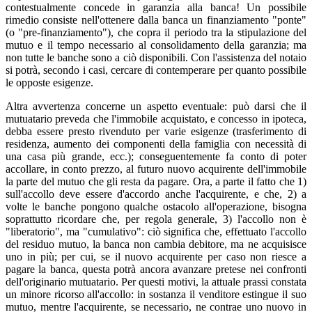
contestualmente concede in garanzia alla banca! Un possibile
rimedio consiste nell'ottenere dalla banca un finanziamento "ponte"
(o "pre-finanziamento"), che copra il periodo tra la stipulazione del
mutuo e il tempo necessario al consolidamento della garanzia; ma
non tutte le banche sono a ciò disponibili. Con l'assistenza del notaio
si potrà, secondo i casi, cercare di contemperare per quanto possibile
le opposte esigenze.
Altra avvertenza concerne un aspetto eventuale: può darsi che il
mutuatario preveda che l'immobile acquistato, e concesso in ipoteca,
debba essere presto rivenduto per varie esigenze (trasferimento di
residenza, aumento dei componenti della famiglia con necessità di
una casa più grande, ecc.); conseguentemente fa conto di poter
accollare, in conto prezzo, al futuro nuovo acquirente dell'immobile
la parte del mutuo che gli resta da pagare. Ora, a parte il fatto che 1)
sull'accollo deve essere d'accordo anche l'acquirente, e che, 2) a
volte le banche pongono qualche ostacolo all'operazione, bisogna
soprattutto ricordare che, per regola generale, 3) l'accollo non è
"liberatorio", ma "cumulativo": ciò significa che, effettuato l'accollo
del residuo mutuo, la banca non cambia debitore, ma ne acquisisce
uno in più; per cui, se il nuovo acquirente per caso non riesce a
pagare la banca, questa potrà ancora avanzare pretese nei confronti
dell'originario mutuatario. Per questi motivi, la attuale prassi constata
un minore ricorso all'accollo: in sostanza il venditore estingue il suo
mutuo, mentre l'acquirente, se necessario, ne contrae uno nuovo in