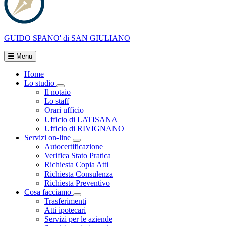
GUIDO SPANO'
di SAN GIULIANO
Menu
Home
Lo studio
Visualizza menù di secondo livello
Il notaio
Lo staff
Orari ufficio
Ufficio di LATISANA
Ufficio di RIVIGNANO
Servizi on-line
Visualizza menù di secondo livello
Autocertificazione
Verifica Stato Pratica
Richiesta Copia Atti
Richiesta Consulenza
Richiesta Preventivo
Cosa facciamo
Visualizza menù di secondo livello
Trasferimenti
Atti ipotecari
Servizi per le aziende