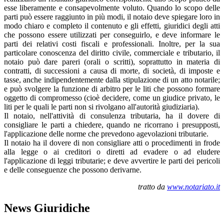
esse liberamente e consapevolmente voluto. Quando lo scopo delle
parti può essere raggiunto in più modi, il notaio deve spiegare loro in
modo chiaro e completo il contenuto e gli effetti, giuridici degli atti
che possono essere utilizzati per conseguirlo, e deve informare le
parti dei relativi costi fiscali e professionali. Inoltre, per la sua
particolare conoscenza del diritto civile, commerciale e tributario, il
notaio può dare pareri (orali o scritti), soprattutto in materia di
contratti, di successioni a causa di morte, di società, di imposte e
tasse, anche indipendentemente dalla stipulazione di un atto notarile;
e può svolgere la funzione di arbitro per le liti che possono formare
oggetto di compromesso (cioè decidere, come un giudice privato, le
liti per le quali le parti non si rivolgano all'autorità giudiziaria).
Il notaio, nell'attività di consulenza tributaria, ha il dovere di
consigliare le parti a chiedere, quando ne ricorrano i presupposti,
l'applicazione delle norme che prevedono agevolazioni tributarie.
Il notaio ha il dovere di non consigliare atti o procedimenti in frode
alla legge o ai creditori o diretti ad evadere o ad eludere
l'applicazione di leggi tributarie; e deve avvertire le parti dei pericoli
e delle conseguenze che possono derivarne.
tratto da
www.notariato.it
News Giuridiche